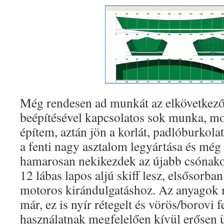
Még rendesen ad munkát az elkövetkező 
beépítésével kapcsolatos sok munka, mo
építem, aztán jön a korlát, padlóburkola
a fenti nagy asztalom legyártása és még
hamarosan nekikezdek az újabb csónako
12 lábas lapos aljú skiff lesz, elsősorban 
motoros kirándulgatáshoz. Az anyagok 
már, ez is nyír rétegelt és vörös/borovi f
használatnak megfelelően kívül erősen 