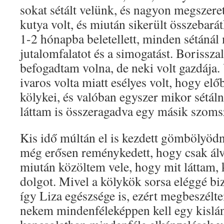
sokat sétált velünk, és nagyon megszer
kutya volt, és miután sikerült összebarát
1-2 hónapba beletellett, minden sétánál 
jutalomfalatot és a simogatást. Borisszal 
befogadtam volna, de neki volt gazdája. 
ivaros volta miatt esélyes volt, hogy el
kölykei, és valóban egyszer mikor sétáln
láttam is összeragadva egy másik szomsz
Kis idő múltán el is kezdett gömbölyödn
még erősen reménykedett, hogy csak ál
miután közöltem vele, hogy mit láttam, k
dolgot. Mivel a kölykök sorsa eléggé bi
így Liza egészsége is, ezért megbeszélt
nekem mindenféleképpen kell egy kislán