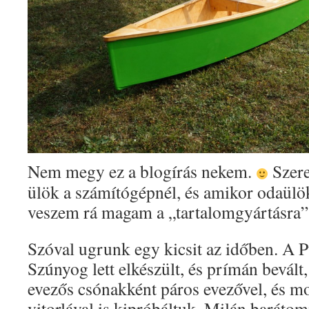
Nem megy ez a blogírás nekem.
Szere
ülök a számítógépnél, és amikor odaülö
veszem rá magam a „tartalomgyártásra”
Szóval ugrunk egy kicsit az időben. A P
Szúnyog lett elkészült, és prímán bevál
evezős csónakként páros evezővel, és m
vitorlával is kipróbáltuk, Milán baráto