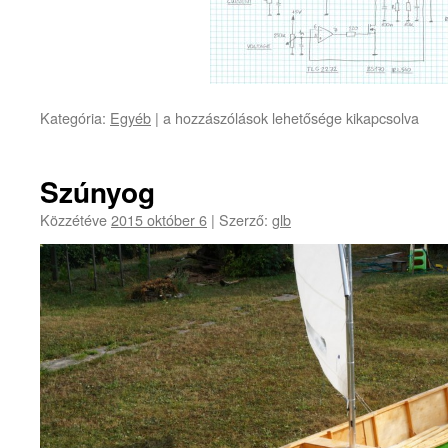
Electronic
Kategória:
Egyéb
|
a hozzászólások lehetősége kikapcsolva
load
bejegyzéshez
Szúnyog
Közzétéve
2015 október 6
|
Szerző:
glb