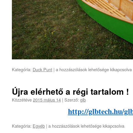
Szúnyog
Kategória:
Duck Punt
|
a hozzászólások lehetősége kikapcsolva
bejegyzéshez
Újra elérhető a régi tartalom !
Közzétéve
2015 május 14
|
Szerző:
glb
http://glbtech.hu/gl
Újra
Kategória:
Egyéb
|
a hozzászólások lehetősége kikapcsolva
elérhető