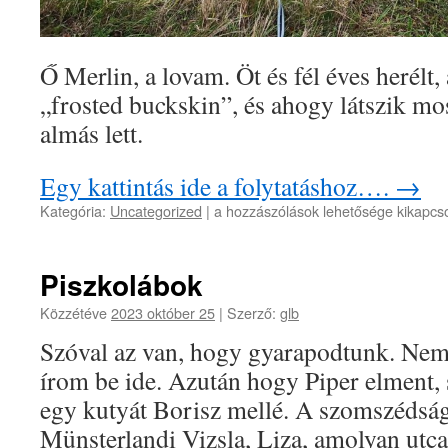
Ő Merlin, a lovam. Öt és fél éves herélt,
„frosted buckskin”, és ahogy látszik m
almás lett.
Egy kattintás ide a folytatáshoz….
→
Merlin
Kategória:
Uncategorized
|
a hozzászólások lehetősége kikapcs
a
varázsLó
bejegyzéshez
Piszkolábok
Közzétéve
2023 október 25
|
Szerző:
glb
Szóval az van, hogy gyarapodtunk. Nem
írom be ide. Azután hogy Piper elment,
egy kutyát Borisz mellé. A szomszédság
Münsterlandi Vizsla, Liza, amolyan utc