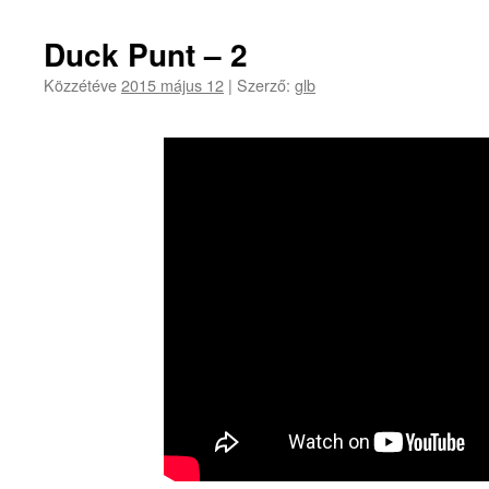
a
régi
Duck Punt – 2
tartalom
!
Közzétéve
2015 május 12
|
Szerző:
glb
bejegyzéshez