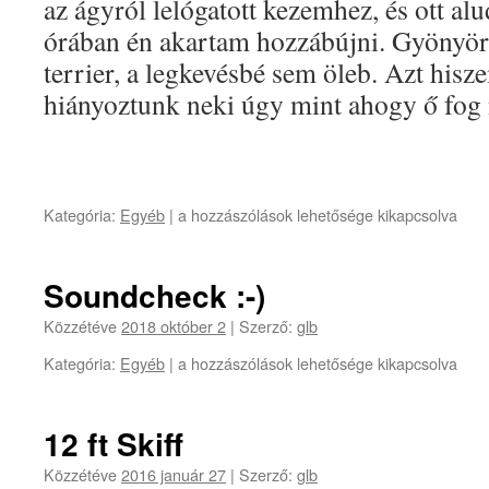
az ágyról lelógatott kezemhez, és ott alud
órában én akartam hozzábújni. Gyönyörű
terrier, a legkevésbé sem öleb. Azt his
hiányoztunk neki úgy mint ahogy ő fog
Piper
Kategória:
Egyéb
|
a hozzászólások lehetősége kikapcsolva
elment
bejegyzéshez
Soundcheck :-)
Közzétéve
2018 október 2
|
Szerző:
glb
Soundcheck
Kategória:
Egyéb
|
a hozzászólások lehetősége kikapcsolva
:-)
bejegyzéshez
12 ft Skiff
Közzétéve
2016 január 27
|
Szerző:
glb