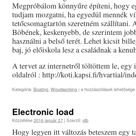
Megpróbálom könnyűre építeni, hogy e
tudjam mozgatni, ha egyedül mennék víz
tetőcsomagtartón szeretném szállítani. 
Böbének, keskenyebb, de szerintem jobb
használni a belső terét. Lehet kicsit bil
baj, jó előiskola lesz a családnak a ken
A tervet az internetről töltöttem le, egy
oldalról : http://koti.kapsi.fi/hvartial/in
12
Kategória:
Boating
,
Woodworking
|
a hozzászólások lehetősége 
ft
Skiff
bejegyzéshez
Electronic load
Közzétéve
2016 január 27
|
Szerző:
glb
Hogy legyen itt változás beteszem egy ta