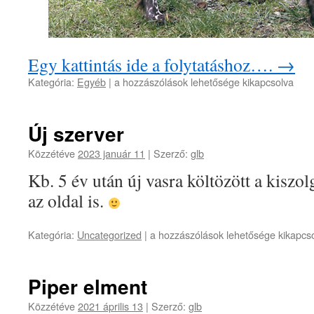
Egy kattintás ide a folytatáshoz….
→
Piszkolábok
Kategória:
Egyéb
|
a hozzászólások lehetősége kikapcsolva
bejegyzéshez
Új szerver
Közzétéve
2023 január 11
|
Szerző:
glb
Kb. 5 év után új vasra költözött a kiszolg
az oldal is.
Új
Kategória:
Uncategorized
|
a hozzászólások lehetősége kikapcs
szerver
bejegyzéshez
Piper elment
Közzétéve
2021 április 13
|
Szerző:
glb