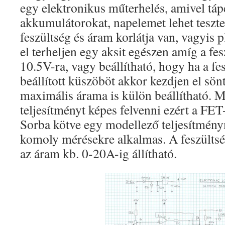
egy elektronikus műterhelés, amivel táp
akkumulátorokat, napelemet lehet teszte
feszültség és áram korlátja van, vagyis p
el terheljen egy aksit egészen amíg a fe
10.5V-ra, vagy beállítható, hogy ha a fe
beállított küszöböt akkor kezdjen el sönt
maximális árama is külön beállítható. 
teljesítményt képes felvenni ezért a FET-
Sorba kötve egy modellező teljesítmén
komoly mérésekre alkalmas. A feszültsé
az áram kb. 0-20A-ig állítható.