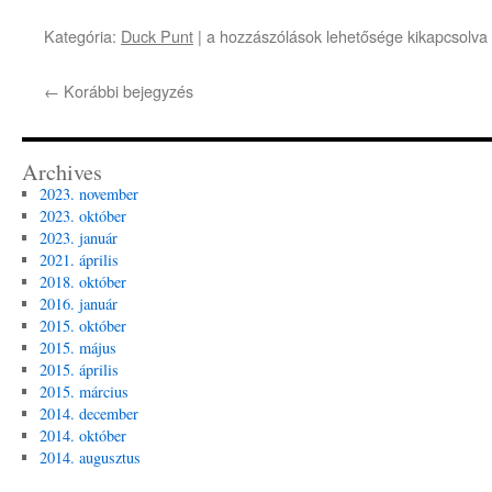
Duck
Kategória:
Duck Punt
|
a hozzászólások lehetősége kikapcsolva
Punt
–
←
Korábbi bejegyzés
2
bejegyzéshez
Archives
2023. november
2023. október
2023. január
2021. április
2018. október
2016. január
2015. október
2015. május
2015. április
2015. március
2014. december
2014. október
2014. augusztus