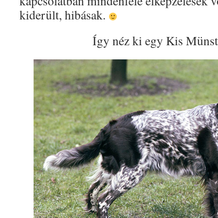
kapcsolatban mindenféle elképzelések v
kiderült, hibásak.
Így néz ki egy Kis Münste